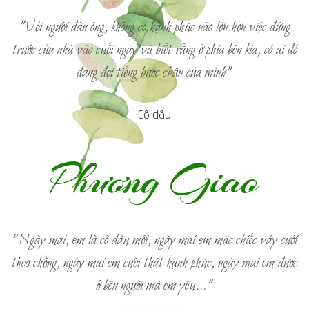
"Với người đàn ông, không có hạnh phúc nào lớn hơn việc đứng
trước cửa nhà vào cuối ngày và biết rằng ở phía bên kia, có ai đó
đang đợi tiếng bước chân của mình"
Cô dâu
Phương Giao
"Ngày mai, em là cô dâu mới, ngày mai em mặc chiếc váy cưới
theo chồng, ngày mai em cười thật hạnh phúc, ngày mai em được
ở bên người mà em yêu…"