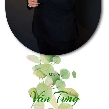
Chú rể
Văn Tưng