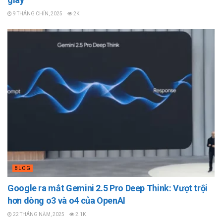
9 THÁNG CHÍN, 2025
2K
BLOG
Google ra mắt Gemini 2.5 Pro Deep Think: Vượt trội
hơn dòng o3 và o4 của OpenAI
22 THÁNG NĂM, 2025
2.1K