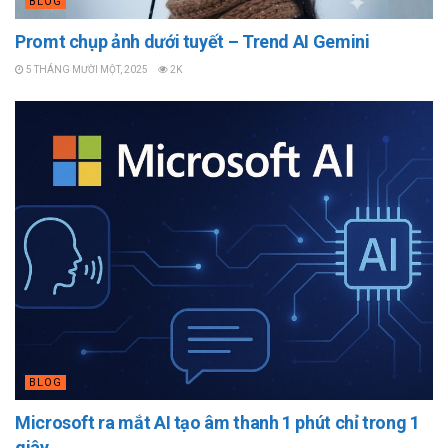
BLOG
Promt chụp ảnh dưới tuyết – Trend AI Gemini
5 THÁNG MƯỜI MỘT, 2025
2K
BLOG
Microsoft ra mắt AI tạo âm thanh 1 phút chỉ trong 1
giây