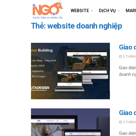
WEBSITE
DỊCH VỤ
MAR
Thẻ:
website doanh nghiệp
Giao 
3 THÁNG
Giao diệ
doanh ng
Giao 
3 THÁNG
Giao diệ