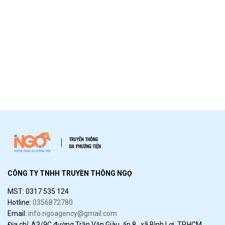
CÔNG TY TNHH TRUYỀN THÔNG NGỌ
MST: 0317 535 124
Hotline:
0356872780
Email:
info.ngoagency@gmail.com
Địa chỉ: A3/9C đường Trần Văn Giàu, ấp 8, xã Bình Lợi, TP.HCM