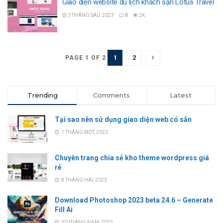
Giao diện website du lịch khách sạn Lotus Travel
3 THÁNG SÁU, 2023
0
2K
1
2
PAGE 1 OF 2
Trending
Comments
Latest
Tại sao nên sử dụng giao diện web có sẳn
1 THÁNG MỘT, 2023
Chuyên trang chia sẻ kho theme wordpress giá
rẻ
8 THÁNG HAI, 2023
Download Photoshop 2023 beta 24.6 – Generate
Fill Ai
30 THÁNG NĂM, 2023